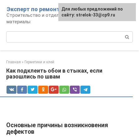
Перейти
Эксперт по ремонту
Для любых предложений по
Для любых предложений по
к
Строительство и отделка: работы и
сайту: strelok-33@cp9.ru
сайту: strelok-33@cp9.ru
контенту
материалы
Поиск:
Главная
»
Герметики и клей
Как подклеить обои в стыках, если
разошлись по швам
Основные причины возникновения
дефектов