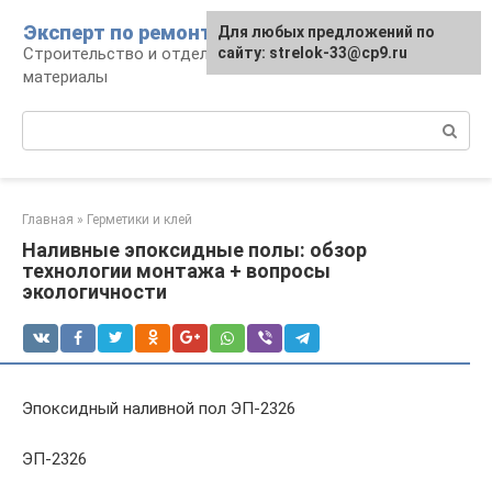
Перейти
Эксперт по ремонту
Для любых предложений по
Для любых предложений по
к
Строительство и отделка: работы и
сайту: strelok-33@cp9.ru
сайту: strelok-33@cp9.ru
контенту
материалы
Поиск:
Главная
»
Герметики и клей
Наливные эпоксидные полы: обзор
технологии монтажа + вопросы
экологичности
Эпоксидный наливной пол ЭП-2326
ЭП-2326