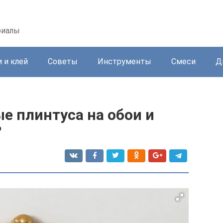
риалы
 и клей
Советы
Инструменты
Смеси
Д
е плинтуса на обои и
?