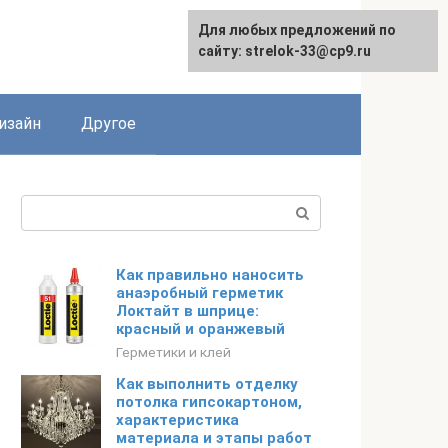
Для любых предложений по
Для любых предложений по
сайту: strelok-33@cp9.ru
сайту: strelok-33@cp9.ru
изайн
Другое
Поиск:
Как правильно наносить
анаэробный герметик
Локтайт в шприце:
красный и оранжевый
Герметики и клей
Как выполнить отделку
потолка гипсокартоном,
характеристика
материала и этапы работ