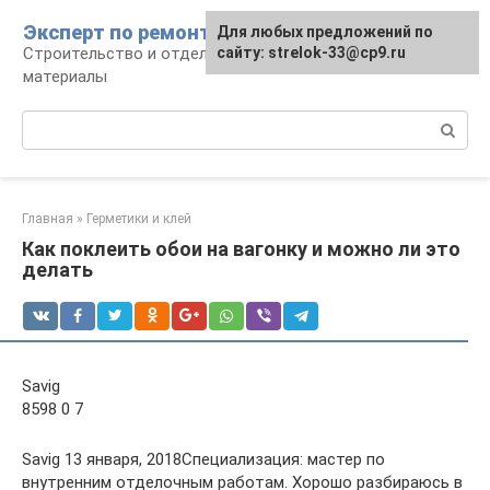
Перейти
Эксперт по ремонту
Для любых предложений по
Для любых предложений по
к
Строительство и отделка: работы и
сайту: strelok-33@cp9.ru
сайту: strelok-33@cp9.ru
контенту
материалы
Поиск:
Главная
»
Герметики и клей
Как поклеить обои на вагонку и можно ли это
делать
Savig
8598 0 7
Savig 13 января, 2018Специализация: мастер по
внутренним отделочным работам. Хорошо разбираюсь в