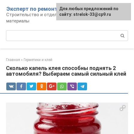
Перейти
Эксперт по ремонту
Для любых предложений по
Для любых предложений по
к
Строительство и отделка: работы и
сайту: strelok-33@cp9.ru
сайту: strelok-33@cp9.ru
контенту
материалы
Поиск:
Главная
»
Герметики и клей
Сколько капель клея способны поднять 2
автомобиля? Выбираем самый сильный клей