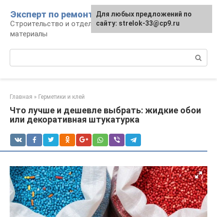
Перейти
Эксперт по ремонту
Для любых предложений по
Для любых предложений по
к
Строительство и отделка: работы и
сайту: strelok-33@cp9.ru
сайту: strelok-33@cp9.ru
контенту
материалы
Поиск:
Главная
»
Герметики и клей
Что лучше и дешевле выбрать: жидкие обои
или декоративная штукатурка