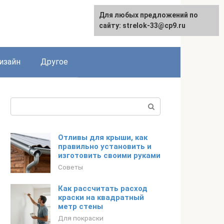
Для любых предложений по
Для любых предложений по
сайту: strelok-33@cp9.ru
сайту: strelok-33@cp9.ru
изайн
Другое
Поиск:
Отливы для крыши, как
правильно установить и
изготовить своими руками
Советы
Как рассчитать расход
краски на квадратный
метр стены
Для покраски