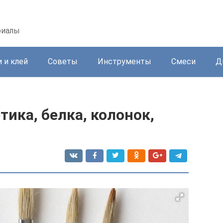
риалы
 и клей
Советы
Инструменты
Смеси
Д
тика, белка, колонок,