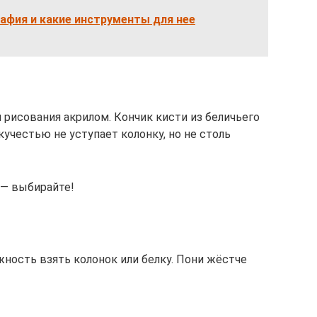
афия и какие инструменты для нее
я рисования акрилом. Кончик кисти из беличьего
кучестью не уступает колонку, но не столь
 — выбирайте!
жность взять колонок или белку. Пони жёстче