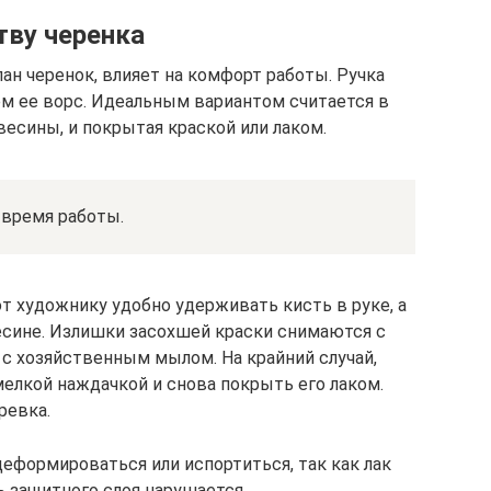
тву черенка
лан черенок, влияет на комфорт работы. Ручка
ем ее ворс. Идеальным вариантом считается в
весины, и покрытая краской или лаком.
 время работы.
т художнику удобно удерживать кисть в руке, а
есине. Излишки засохшей краски снимаются с
с хозяйственным мылом. На крайний случай,
лкой наждачкой и снова покрыть его лаком.
ревка.
формироваться или испортиться, так как лак
ь защитного слоя нарушается.