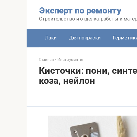
Перейти
Эксперт по ремонту
к
контенту
Строительство и отделка: работы и мате
Лаки
Для покраски
Герметики
Главная
»
Инструменты
Кисточки: пони, синте
коза, нейлон