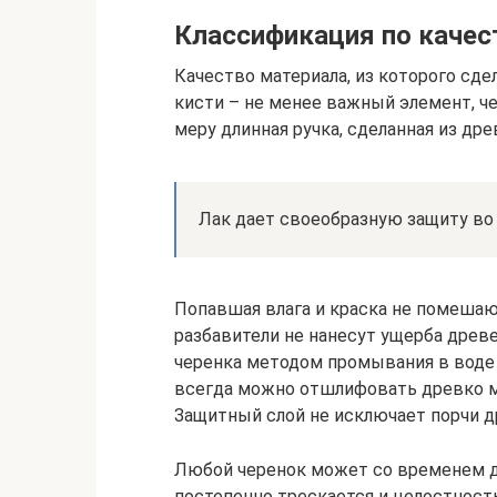
Классификация по качес
Качество материала, из которого сде
кисти – не менее важный элемент, ч
меру длинная ручка, сделанная из дре
Лак дает своеобразную защиту во
Попавшая влага и краска не помешаю
разбавители не нанесут ущерба древ
черенка методом промывания в воде 
всегда можно отшлифовать древко ме
Защитный слой не исключает порчи д
Любой черенок может со временем де
постепенно трескается и целостност