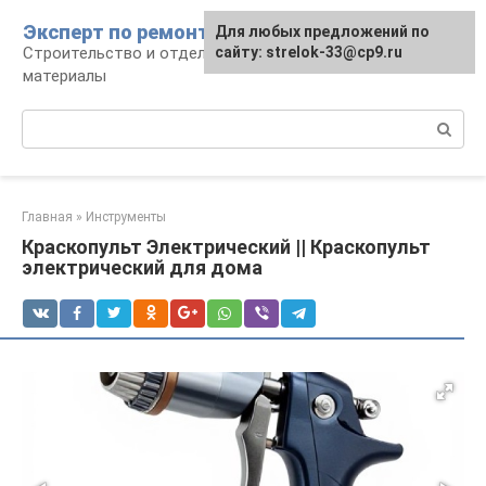
Перейти
Эксперт по ремонту
Для любых предложений по
Для любых предложений по
к
Строительство и отделка: работы и
сайту: strelok-33@cp9.ru
сайту: strelok-33@cp9.ru
контенту
материалы
Поиск:
Главная
»
Инструменты
Краскопульт Электрический || Краскопульт
электрический для дома