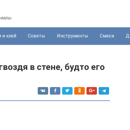
риалы
 и клей
Советы
Инструменты
Смеси
Д
гвоздя в стене, будто его