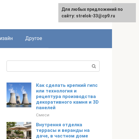
Для любых предложений по
Для любых предложений по
сайту: strelok-33@cp9.ru
сайту: strelok-33@cp9.ru
изайн
Другое
Поиск:
Как сделать крепкий гипс
или технология и
рецептура производства
декоративного камня и 3D
панелей
Смеси
Внутрення отделка
террасы и веранды на
даче, в частном доме