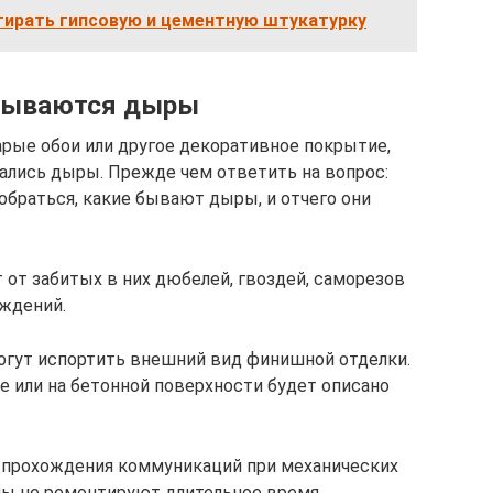
тирать гипсовую и цементную штукатурку
овываются дыры
рые обои или другое декоративное покрытие,
вались дыры. Прежде чем ответить на вопрос:
зобраться, какие бывают дыры, и отчего они
от забитых в них дюбелей, гвоздей, саморезов
еждений.
огут испортить внешний вид финишной отделки.
е или на бетонной поверхности будет описано
 прохождения коммуникаций при механических
ны не ремонтируют длительное время.