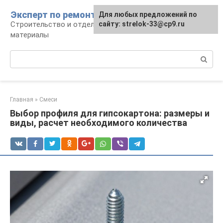
Перейти
Эксперт по ремонту
Для любых предложений по
Для любых предложений по
к
Строительство и отделка: работы и
сайту: strelok-33@cp9.ru
сайту: strelok-33@cp9.ru
контенту
материалы
Поиск:
Главная
»
Смеси
Выбор профиля для гипсокартона: размеры и
виды, расчет необходимого количества