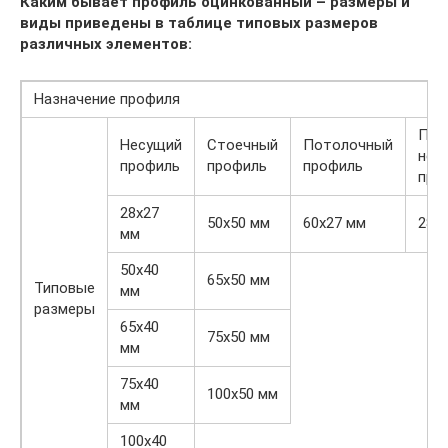
Каким бывает профиль оцинкованный – размеры и
виды приведены в таблице типовых размеров
различных элементов:
Назначение профиля
Пот
Несущий
Стоечный
Потолочный
нес
профиль
профиль
профиль
про
28х27
50х50 мм
60х27 мм
28х
мм
50х40
65х50 мм
Типовые
мм
размеры
65х40
75х50 мм
мм
75х40
100х50 мм
мм
100х40