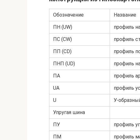
Обозначение
Название
ПН (UW)
профиль н
ПС (CW)
профиль с
ПП (CD)
профиль п
ПНП (UD)
профиль н
ПА
профиль а
UA
профиль у
U
У-образны
Упругая шина
ПУ
профиль у
ПМ
профиль м