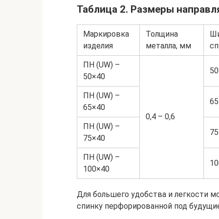
Таблица 2. Размеры направ
Маркировка
Толщина
Ш
изделия
металла, мм
сп
ПН (UW) –
50
50×40
ПН (UW) –
65
65×40
0,4 – 0,6
ПН (UW) –
75
75×40
ПН (UW) –
10
100×40
Для большего удобства и легкости м
спинку перфорированной под будущие