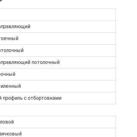
аправляющий
тоечный
отолочный
аправляющий потолочный
рочный
силенный
й профиль с отбортовками
гловой
аячковый