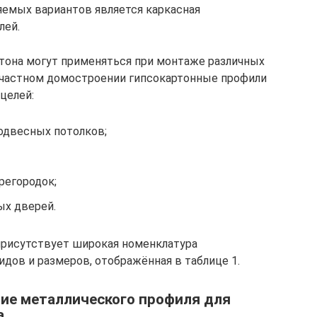
яемых вариантов является каркасная
лей.
тона могут применяться при монтаже различных
В частном домостроении гипсокартонные профили
целей:
одвесных потолков;
регородок;
ых дверей.
присутствует широкая номенклатура
дов и размеров, отображённая в таблице 1.
ние металлического профиля для
а