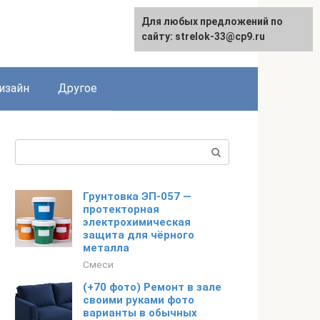
Для любых предложений по
Для любых предложений по
сайту: strelok-33@cp9.ru
сайту: strelok-33@cp9.ru
изайн
Другое
Поиск:
Грунтовка ЭП-057 —
протекторная
электрохимическая
защита для чёрного
металла
Смеси
(+70 фото) Ремонт в зале
своими руками фото
варианты в обычных