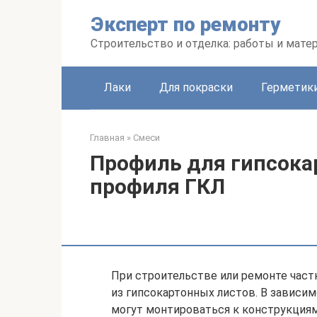
Перейти
Эксперт по ремонту
к
контенту
Строительство и отделка: работы и мате
Лаки
Для покраски
Герметики
Главная
»
Смеси
Профиль для гипсока
профиля ГКЛ
При строительстве или ремонте част
из гипсокартонных листов. В зависим
могут монтироваться к конструкциям 