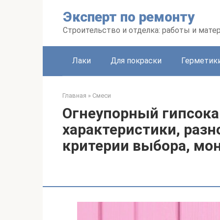
Перейти
Эксперт по ремонту
к
контенту
Строительство и отделка: работы и мате
Лаки
Для покраски
Герметики
Главная
»
Смеси
Огнеупорный гипсокар
характеристики, разн
критерии выбора, мо