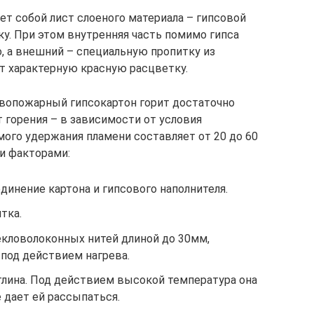
ет собой лист слоеного материала – гипсовой
ку. При этом внутренняя часть помимо гипса
о, а внешний – специальную пропитку из
т характерную красную расцветку.
ивопожарный гипсокартон горит достаточно
 горения – в зависимости от условия
мого удержания пламени составляет от 20 до 60
и факторами:
инение картона и гипсового наполнителя.
тка.
екловолоконных нитей длиной до 30мм,
под действием нагрева.
глина. Под действием высокой температура она
е дает ей рассыпаться.