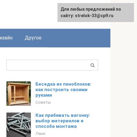
Для любых предложений по
Для любых предложений по
сайту: strelok-33@cp9.ru
сайту: strelok-33@cp9.ru
изайн
Другое
Поиск:
Беседка из пеноблоков:
как построить своими
руками
Советы
Как прибивать вагонку:
выбор материалов и
способа монтажа
Лаки