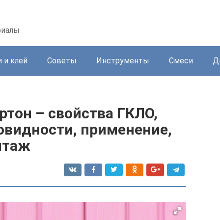
риалы
 и клей
Советы
Инструменты
Смеси
Д
тон – свойства ГКЛО,
овидности, применение,
нтаж