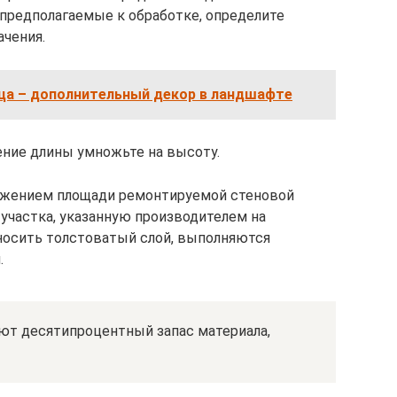
 предполагаемые к обработке, определите
ачения.
ца – дополнительный декор в ландшафте
ние длины умножьте на высоту.
ожением площади ремонтируемой стеновой
 участка, указанную производителем на
аносить толстоватый слой, выполняются
.
ют десятипроцентный запас материала,