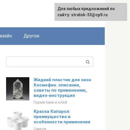
Для любых предложений по
Для любых предложений по
сайту: strelok-33@cp9.ru
сайту: strelok-33@cp9.ru
изайн
Другое
Поиск:
Жидкий пластик для окон
Космофен: описание,
советы по применению,
видео-инструкция
Герметики и клей
Краска Капарол:
преимущества и
особенности применения
Смеси