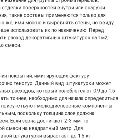
е название для группы стройматериалов,
 отделки поверхностей внутри или снаружи
ния, такие составы применяются только для
но же, ими можно и выровнять стены, но ввиду
чше использовать их по назначению. Перед
ать расход декоративных штукатурок на 1м2,
о смеси.
ания покрытий, имитирующих фактуру
прочих текстур. Данный вид штукатурки может
ых расходов, который колеблется от 0.9 до 1.5
ать точнее, необходимо для начала определиться
ем присутствуют мелкодисперсные компоненты
альным, поскольку толщина слоя должна
си. Если зерна достигают 2-3 мм, то
ой смеси на квадратный метр. Для
вной штукатурки вырастает до 1.5 кг.