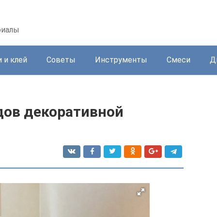
риалы
 и клей
Советы
Инструменты
Смеси
Д
дов декоративной