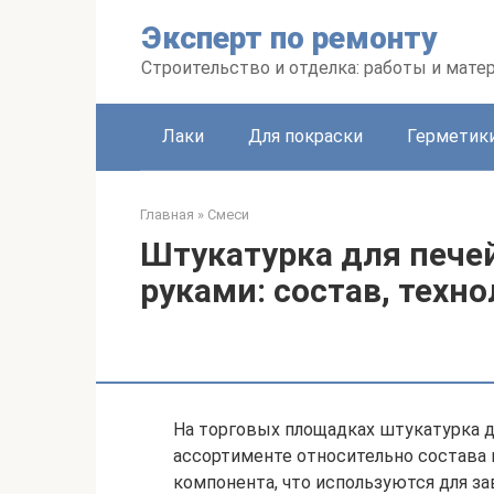
Перейти
Эксперт по ремонту
к
контенту
Строительство и отделка: работы и мате
Лаки
Для покраски
Герметики
Главная
»
Смеси
Штукатурка для пече
руками: состав, техн
На торговых площадках штукатурка д
ассортименте относительно состава
компонента, что используются для з