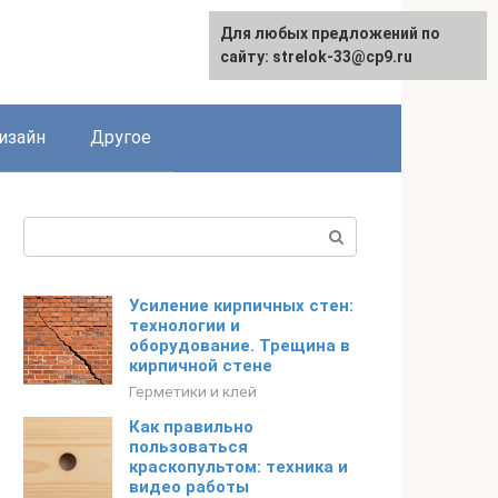
Для любых предложений по
Для любых предложений по
сайту: strelok-33@cp9.ru
сайту: strelok-33@cp9.ru
изайн
Другое
Поиск:
Усиление кирпичных стен:
технологии и
оборудование. Трещина в
кирпичной стене
Герметики и клей
Как правильно
пользоваться
краскопультом: техника и
видео работы