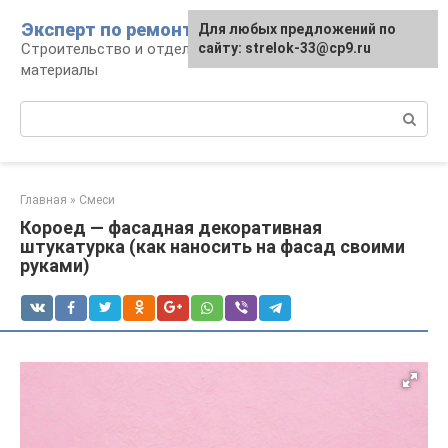
Перейти
Эксперт по ремонту
Для любых предложений по
Для любых предложений по
к
Строительство и отделка: работы и
сайту: strelok-33@cp9.ru
сайту: strelok-33@cp9.ru
контенту
материалы
Поиск:
Главная
»
Смеси
Короед — фасадная декоративная
штукатурка (как наносить на фасад своими
руками)