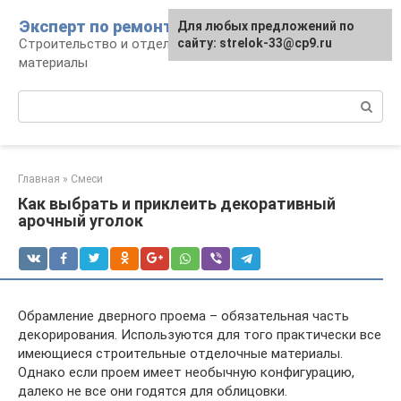
Перейти
Эксперт по ремонту
Для любых предложений по
Для любых предложений по
к
Строительство и отделка: работы и
сайту: strelok-33@cp9.ru
сайту: strelok-33@cp9.ru
контенту
материалы
Поиск:
Главная
»
Смеси
Как выбрать и приклеить декоративный
арочный уголок
Обрамление дверного проема – обязательная часть
декорирования. Используются для того практически все
имеющиеся строительные отделочные материалы.
Однако если проем имеет необычную конфигурацию,
далеко не все они годятся для облицовки.