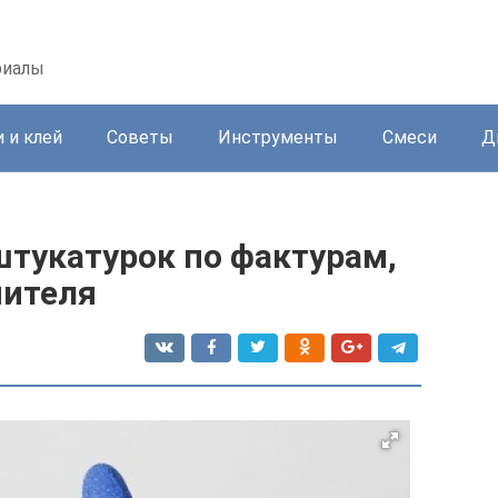
риалы
 и клей
Советы
Инструменты
Смеси
Д
тукатурок по фактурам,
нителя