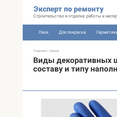
Перейти
Эксперт по ремонту
к
контенту
Строительство и отделка: работы и мате
Лаки
Для покраски
Герметики
Главная
»
Смеси
Виды декоративных ш
составу и типу напол