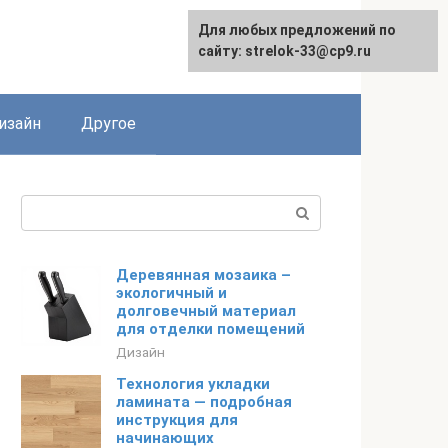
Для любых предложений по
Для любых предложений по
сайту: strelok-33@cp9.ru
сайту: strelok-33@cp9.ru
изайн
Другое
Поиск:
Деревянная мозаика –
экологичный и
долговечный материал
для отделки помещений
Дизайн
Технология укладки
ламината — подробная
инструкция для
начинающих