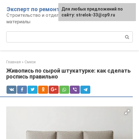
Перейти
Эксперт по ремонту
Для любых предложений по
Для любых предложений по
к
Строительство и отделка: работы и
сайту: strelok-33@cp9.ru
сайту: strelok-33@cp9.ru
контенту
материалы
Поиск:
Главная
»
Смеси
Живопись по сырой штукатурке: как сделать
роспись правильно