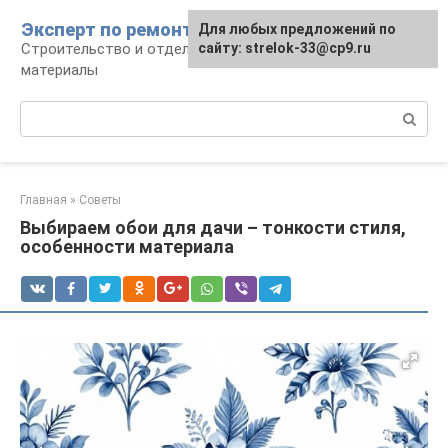
Перейти
Эксперт по ремонту
Для любых предложений по
Для любых предложений по
к
Строительство и отделка: работы и
сайту: strelok-33@cp9.ru
сайту: strelok-33@cp9.ru
контенту
материалы
Поиск:
Главная
»
Советы
Выбираем обои для дачи – тонкости стиля,
особенности материала