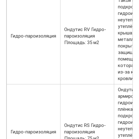
такой пл
подкрове
гидроизо
неутеплё
утеплённ
Ондутис RV Гидро-
крышах с
Гидро-пароизоляция
пароизоляция
металлич
Площадь: 35 м2
покрытие
защищае
помещени
которая 
из-за ко
кровли и
Ондутис 
армирова
гидроизо
плёнка д
подкрове
гидроизо
Ондутис RS Гидро-
неутеплё
Гидро-пароизоляция
пароизоляция
утеплённ
Площадь: 75 м2