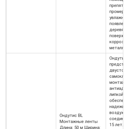
препятст
промерза
увлажнен
появлени
деревянн
поверхно
коррозии
металлок
Ондутис 
представ
двустор
самокле
монтажну
антиадге
липкой) б
обеспечи
надежное
воздухон
Ондутис BL
соединен
Монтажные ленты
15 лет. В
Длина: 50 м Ширина: