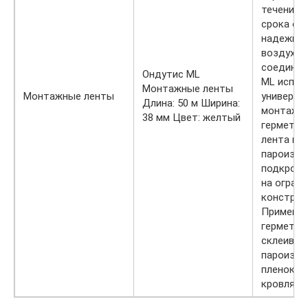
течение 
срока об
надежное
воздухон
соединен
Ондутис ML
ML испол
Монтажные ленты
Монтажные ленты
универса
Длина: 50 м Ширина:
монтажна
38 мм Цвет: желтый
гермети
лента пр
пароизол
подкрове
на огра
конструк
Применяе
герметич
склеиван
пароизол
пленок на
кровлях и