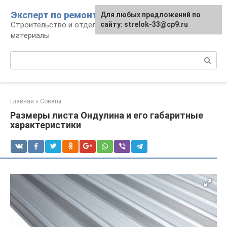
Перейти
Эксперт по ремонту
Для любых предложений по
Для любых предложений по
к
Строительство и отделка: работы и
сайту: strelok-33@cp9.ru
сайту: strelok-33@cp9.ru
контенту
материалы
Поиск:
Главная
»
Советы
Размеры листа Ондулина и его габаритные
характеристики