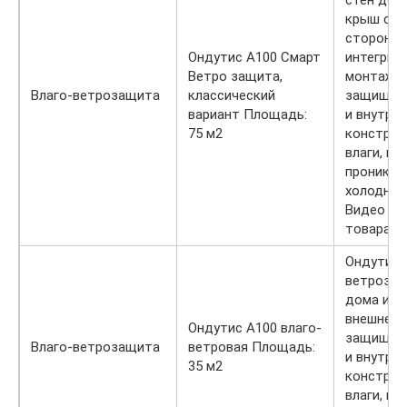
стен дом
крыш с в
стороны 
Ондутис A100 Смарт
интегрир
Ветро защита,
монтажно
Влаго-ветрозащита
классический
защищает
вариант Площадь:
и внутре
75 м2
конструк
влаги, ко
проникно
холодного
Видео на
товара.
Ондутис 
ветрозащ
дома и с
внешней 
Ондутис A100 влаго-
защищает
Влаго-ветрозащита
ветровая Площадь:
и внутре
35 м2
конструк
влаги, ко