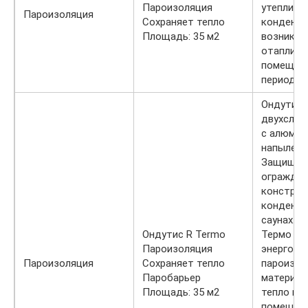
Пароизоляция
утеплител
Пароизоляция
Сохраняет тепло
конденса
Площадь: 35 м2
возникае
отаплива
помещени
период.
Ондутис 
двухслой
с алюми
напылени
Защищае
огражда
конструкц
конденса
саунах. О
Ондутис R Termo
Термо —
Пароизоляция
энергосб
Пароизоляция
Сохраняет тепло
пароизол
Паробарьер
материал
Площадь: 35 м2
тепло вн
помещени