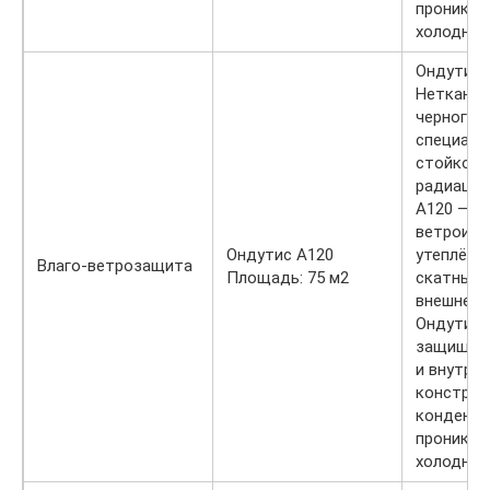
проникно
холодног
Ондутис 
Нетканый
черного 
специаль
стойкой 
радиации
А120 — в
ветроизо
Ондутис A120
утеплённ
Влаго-ветрозащита
Площадь: 75 м2
скатных 
внешней 
Ондутис 
защищает
и внутре
конструкц
конденса
проникно
холодног