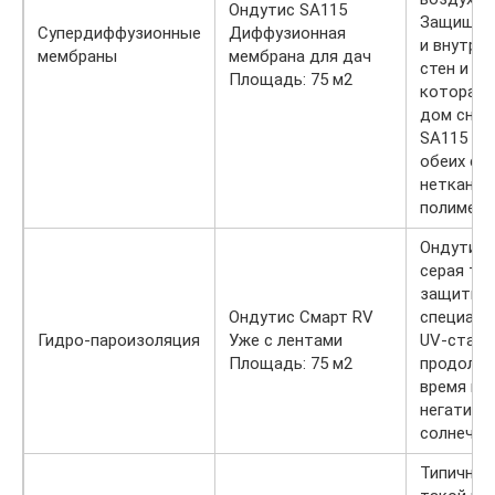
Ондутис SA115
Защищает
Супердиффузионные
Диффузионная
и внутре
мембраны
мембрана для дач
стен и кр
Площадь: 75 м2
которая 
дом снар
SA115 за
обеих ст
нетканым
полимерн
Ондутис 
серая тка
защитным
Ондутис Смарт RV
специаль
Гидро-пароизоляция
Уже с лентами
UV-стаби
Площадь: 75 м2
продолжи
время в
негативн
солнечно
Типичное