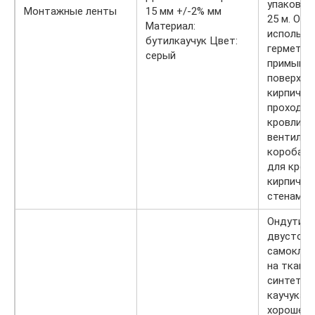
упаковке
Монтажные ленты
15 мм +/-2% мм
25 м. Онд
Материал:
использу
бутилкаучук Цвет:
герметиз
серый
примыкан
поверхно
кирпич, д
проходны
кровли (
вентиляц
короба и 
для креп
кирпичны
стенам п
Ондутис 
двусторо
самоклея
на ткане
синтетич
каучука.
хорошей 