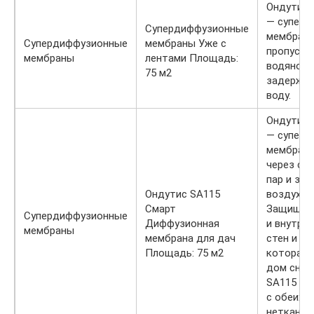
Ондутис
— суперд
Супердиффузионные
мембрана
Супердиффузионные
мембраны Уже с
пропуска
мембраны
лентами Площадь:
водяной п
75 м2
задержив
воду.
Ондутис 
— суперд
мембрана
через се
пар и за
Ондутис SA115
воздух и 
Смарт
Защищает
Супердиффузионные
Диффузионная
и внутре
мембраны
мембрана для дач
стен и кр
Площадь: 75 м2
которая 
дом снар
SA115 См
с обеих 
нетканым