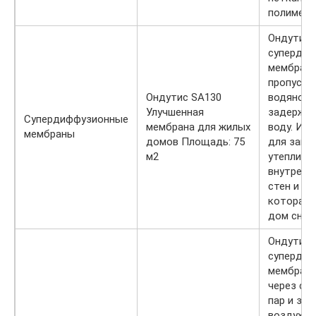
полимерн
Ондутис 
супердиф
мембрана
пропуска
Ондутис SA130
водяной п
Улучшенная
задержив
Супердиффузионные
мембрана для жилых
воду. Ис
мембраны
домов Площадь: 75
для защ
м2
утеплите
внутренн
стен и кр
которая 
дом снар
Ондутис 
супердиф
мембрана
через се
пар и за
воздух и 