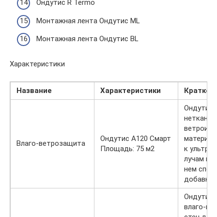
Ондутис R Termo
Монтажная лента Ондутис ML
Монтажная лента Ондутис BL
Характеристики
Название
Характеристики
Краткое
Ондутис 
нетканый
ветроизо
Ондутис A120 Смарт
материал
Влаго-ветрозащита
Площадь: 75 м2
к ультра
лучам из-
нем спец
добавки.
Ондутис 
влаго-ве