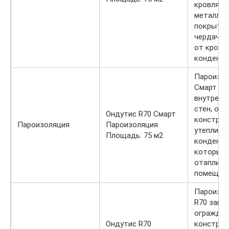
кровлях с
металлич
покрыти
чердачно
от крове
конденса
Пароизол
Смарт R7
внутрен
стен, ог
Ондутис R70 Смарт
конструк
Пароизоляция
Пароизоляция
утеплите
Площадь: 75 м2
конденсат
которые 
отаплива
помещени
Пароизол
R70 защ
огражда
Ондутис R70
конструк