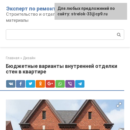
Перейти
Эксперт по ремонту
Для любых предложений по
Для любых предложений по
к
Строительство и отделка: работы и
сайту: strelok-33@cp9.ru
сайту: strelok-33@cp9.ru
контенту
материалы
Поиск:
Главная
»
Дизайн
Бюджетные варианты внутренней отделки
стен в квартире