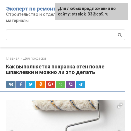
Перейти
Эксперт по ремонту
Для любых предложений по
Для любых предложений по
к
Строительство и отделка: работы и
сайту: strelok-33@cp9.ru
сайту: strelok-33@cp9.ru
контенту
материалы
Поиск:
Главная
»
Для покраски
Как выполняется покраска стен после
шпаклевки и можно ли это делать