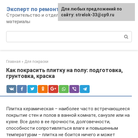
Перейти
Эксперт по ремонту
Для любых предложений по
Для любых предложений по
к
Строительство и отделка: работы и
сайту: strelok-33@cp9.ru
сайту: strelok-33@cp9.ru
контенту
материалы
Поиск:
Главная
»
Для покраски
Как покрасить плитку на полу: подготовка,
грунтовка, краска
Плитка керамическая – наиболее часто встречающееся
покрытие стен и полов в ванной комнате, санузле или на
кухне. Все дело в ее прочности, долговечности,
способности сопротивляться влаге и повышенным
температурам – плитка не боится ничего и может