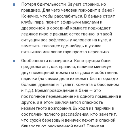
Потеря бдительности. Звучит странно, но
правдиво. Для чего человек приходит в баню?
Конечно, чтобы расслабиться. В баньке стоят
клубы пара, пахнет эфирными маслами и
древесиной, в соседний комнате поджидает
ледяное пиво с раками: естественно, в такой
ситуации все рефлексы у человека на нуле, и
заметить тлеющее где-нибудь в уголке
пятнышко или запах гари просто нереально.
Особенности планировки. Конструкция бани
предполагает, как правило, наличие минимум
двух помещений: комнаты отдыха и собственно
парилки (на самом деле их может быть гораздо
больше: душевая и туалет, комната с бассейном
и т.д.). Времяпровождение в бане — это
постоянное перемещение из одного помещения в
другое, и в этом заключается опасность
незаметного возгорания. Выходя из парилки в
состоянии полного расслабления, кто заметит,
что сухой березовый веничек лежит в опасной
близости от раскаленной печи? Покидая