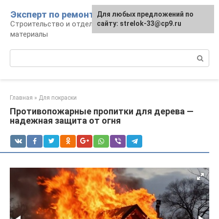
Перейти
Эксперт по ремонту
Для любых предложений по
Для любых предложений по
к
Строительство и отделка: работы и
сайту: strelok-33@cp9.ru
сайту: strelok-33@cp9.ru
контенту
материалы
Поиск:
Главная
»
Для покраски
Противопожарные пропитки для дерева —
надежная защита от огня