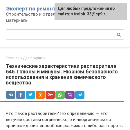
Перейти
Эксперт по ремонту
Для любых предложений по
Для любых предложений по
к
Строительство и отделка: работы и
сайту: strelok-33@cp9.ru
сайту: strelok-33@cp9.ru
контенту
материалы
Поиск:
Главная
»
Для покраски
Технические характеристики растворителя
646. Плюсы и минусы. Нюансы безопасного
использования и хранения химического
вещества
Что такое растворители? По определению — это
летучие составы органического и неорганического
происхождения, способные разжижать либо растворять