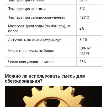
Температура кипения
59°С
Температура вспышки
6°С
Температура самовоспламенения
428°С
Массовая доля воды (по Фишеру), не
2%
более
Летучесть по этиловому эфиру
8-15
0,06 мг
Кислотное число, не более
КОН/г
Число коагуляции, не менее
35%
Можно ли использовать смесь для
обезжиривания?