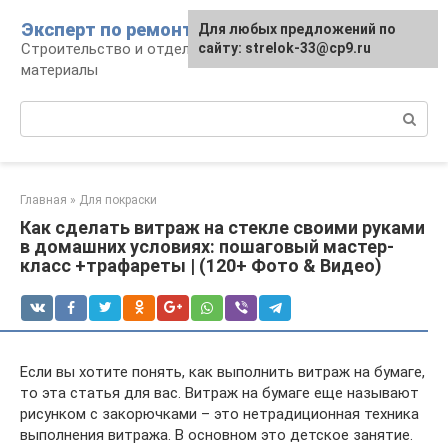
Перейти
Эксперт по ремонту
Для любых предложений по
Для любых предложений по
к
Строительство и отделка: работы и
сайту: strelok-33@cp9.ru
сайту: strelok-33@cp9.ru
контенту
материалы
Поиск:
Главная
»
Для покраски
Как сделать витраж на стекле своими руками
в домашних условиях: пошаговый мастер-
класс +трафареты | (120+ Фото & Видео)
Если вы хотите понять, как выполнить витраж на бумаге,
то эта статья для вас. Витраж на бумаге еще называют
рисунком с закорючками – это нетрадиционная техника
выполнения витража. В основном это детское занятие.