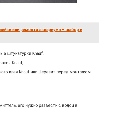
лейки или ремонта аквариума – выбор и
ые штукатурки Knauf;
яжек Knauf;
ного клея Knauf или Церезит перед монтажом
иттель, его нужно развести с водой в