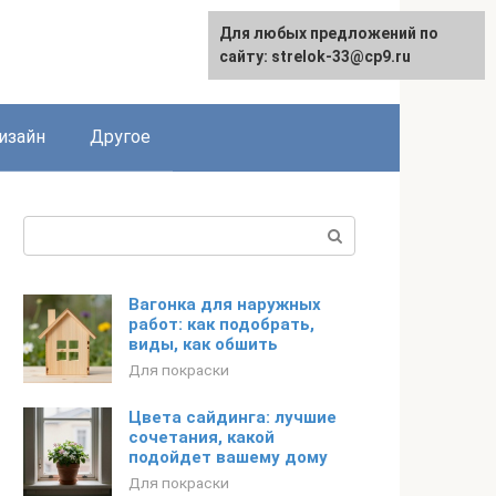
Для любых предложений по
Для любых предложений по
сайту: strelok-33@cp9.ru
сайту: strelok-33@cp9.ru
изайн
Другое
Поиск:
Вагонка для наружных
работ: как подобрать,
виды, как обшить
Для покраски
Цвета сайдинга: лучшие
сочетания, какой
подойдет вашему дому
Для покраски