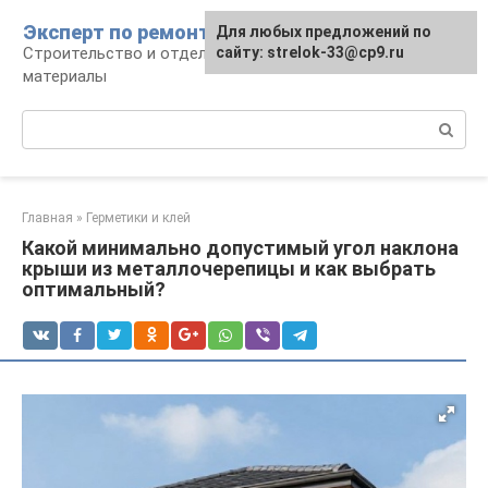
Перейти
Эксперт по ремонту
Для любых предложений по
Для любых предложений по
к
Строительство и отделка: работы и
сайту: strelok-33@cp9.ru
сайту: strelok-33@cp9.ru
контенту
материалы
Поиск:
Главная
»
Герметики и клей
Какой минимально допустимый угол наклона
крыши из металлочерепицы и как выбрать
оптимальный?