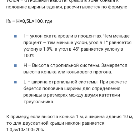
Уклон – отношения высоты крыши в зоне конька к
половине ширины здания, рассчитывается по формуле
I% = H×0,5L×100
, где
I
– уклон ската кровли в процентах. Чем меньше
процент – тем меньше уклон, угол в 1° равняется
уклону в 1,8%, а угол в 45° равняется уклону в
100%.
H
– Высота стропильной системы. Замеряется
высота конька или конькового прогона.
L
– ширина стропильной системы. При расчете
берется половина ширины для определения
разницы в размерах между двумя катетами
треугольника.
К примеру, если высота конька 1 м, а ширина здания 10 м,
то для двускатной крыши наклон равняется
1:0,5×10×100=20%.