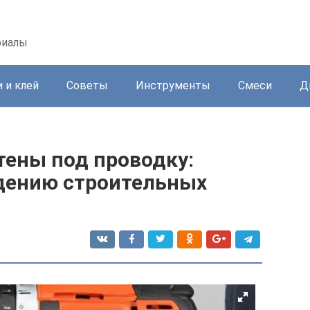
риалы
 и клей
Советы
Инструменты
Смеси
Д
тены под проводку:
дению строительных