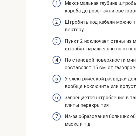
Максимальная глубина штробы 
короба до розетки ли световог
Штробить под кабели можно т
вектору.
Пункт 2 исключает стены из м
штробят параллельно по отно
По стеновой поверхности мин
составляет 15 см, от газопрово
У электрической разводки до
вообще исключить или допусти
Запрещается штробление в так
плиты перекрытия.
Из-за образования больших об
маска и т.д.