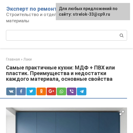
Перейти
Эксперт по ремонту
Для любых предложений по
Для любых предложений по
к
Строительство и отделка: работы и
сайту: strelok-33@cp9.ru
сайту: strelok-33@cp9.ru
контенту
материалы
Поиск:
Главная
»
Лаки
Самые практичные кухни: МДФ + ПВХ или
пластик. Преимущества и недостатки
каждого материала, основные свойства