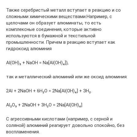
Также серебристый металл вступает в реакцию и со
сложными химическими веществами.Например, с
щелочами он образует алюминаты, то есть
комплексные соединения, которые активно
используются в бумажной и текстильной
промышленности. Причем в реакцию вступает как
гидроксид алюминия
Al(ОН)₃ + NaOH = Na[Al(OH)₄]),
так и металлический алюминий или же оксид алюминия:
2Al + 2NaOH + 6Н₂О = 2Na[Al(OH)₄] + ЗН₂.
Al₂O₃ + 2NaOH + 3H₂O = 2Na[Al(OH)₄]
С агрессивными кислотами (например, с серной и
соляной) алюминий реагирует довольно спокойно, без
воспламенения.