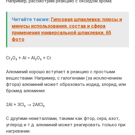
Например, рассмотрим реакцию с оксидом хрома:
Читайте также:
Гипсовая шпаклевка: плюсы и
минусы использования, состав и сфера
применения универсальной шпаклевки, 65
фото
Cr₂O₃ + Al = Al₂O₃ + Cr.
Алюминий хорошо вступает в реакцию с простыми
веществами. Например, с галогенами (за исключением
фтора) алюминий может образовать иодид, хлорид, или
бромид алюминия:
2Al + 3Cl₂ → 2Al­Cl₃
С другими неметаллами, такими как фтор, сера, азот,
углерод и т.д. алюминий может реагировать только при
нагревании.