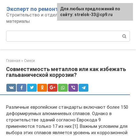
Перейти
Эксперт по ремонту
Для любых предложений по
Для любых предложений по
к
Строительство и отделка: работы и
сайту: strelok-33@cp9.ru
сайту: strelok-33@cp9.ru
контенту
материалы
Поиск:
Главная
»
Смеси
Совместимость металлов или как избежать
гальванической коррозии?
Различные европейские стандарты включают более 150
деформируемых алюминиевых сплавов. Однако в
строительстве зданий согласно Еврокода 9
применяются только 17 из них [1]. Важным условием для
выбора этих сплавов является уровень их коррозионной