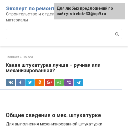
Перейти
Эксперт по ремонту
Для любых предложений по
Для любых предложений по
к
Строительство и отделка: работы и
сайту: strelok-33@cp9.ru
сайту: strelok-33@cp9.ru
контенту
материалы
Поиск:
Главная
»
Смеси
Какая штукатурка лучше – ручная или
механизированная?
Общие сведения о мех. штукатурке
Для выполнения механизированной штукатурки