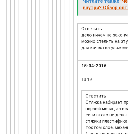
Читайте также:
Чем 
внутри? Обзор оптим
Ответить
дело ничем не закончит
можно стелить на эту ст
для качества уложенног
15-04-2016
13:19
Ответить
Стяжка набирает прочн
первый месяц за ней н
если этого не делать 
стяжки пластификатор
тостом слое, механиче
1 день не делают, сам