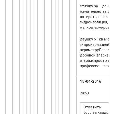
стяжку за 1 день 
желательно за ден
затирать, плюс п
гидроизоляция, от
маяков, армировка
двушку 61 кв м сде
гидроизоляцией и 
периметру.Развод 
добавок впариваю
стяжки.просто об
профессионалам.
15-04-2016
20:50
Ответить
500р за квадрат