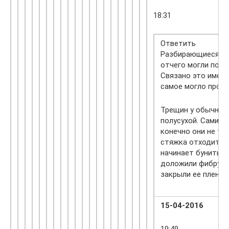
18:31
Ответить
Разбирающиеся в с
отчего могли пойт
Связано это именн
самое могло произ
Трещин у обычной 
полусухой. Сами п
конечно они не то
стяжка отходит от
начинает бунить. 
доложили фибру и
закрыли ее пленко
15-04-2016
19:49