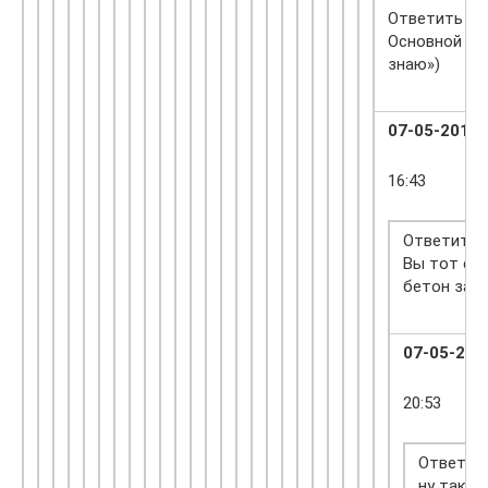
Ответить
Основной смы
знаю»)
07-05-2016
16:43
Ответить
Вы тот са
бетон за 5
07-05-201
20:53
Ответит
ну так с