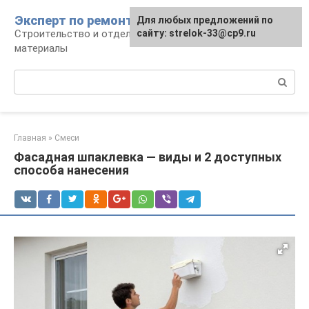
Перейти
Эксперт по ремонту
Для любых предложений по
Для любых предложений по
к
Строительство и отделка: работы и
сайту: strelok-33@cp9.ru
сайту: strelok-33@cp9.ru
контенту
материалы
Поиск:
Главная
»
Смеси
Фасадная шпаклевка — виды и 2 доступных
способа нанесения