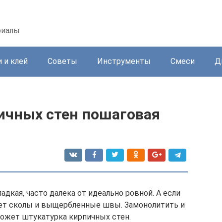
риалы
 и клей
Советы
Инструменты
Смеси
Д
ичных стен пошаговая
адкая, часто далека от идеально ровной. А если
меет сколы и выщербленные швы. Замонолитить и
ожет штукатурка кирпичных стен.