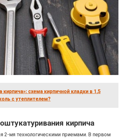
 кирпича»: схема кирпичной кладки в 1,5
околь с утеплителем?
оштукатуривания кирпича
я 2-мя технологическими приемами. В первом