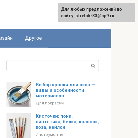
Для любых предложений по
Для любых предложений по
сайту: strelok-33@cp9.ru
сайту: strelok-33@cp9.ru
изайн
Другое
Поиск:
Выбор краски для окон —
виды и особенности
материалов
Для покраски
Кисточки: пони,
синтетика, белка, колонок,
коза, нейлон
Инструменты