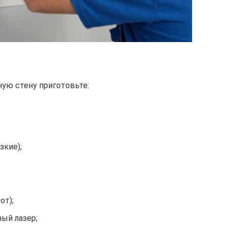
ную стену приготовьте:
зкие);
от);
ный лазер;