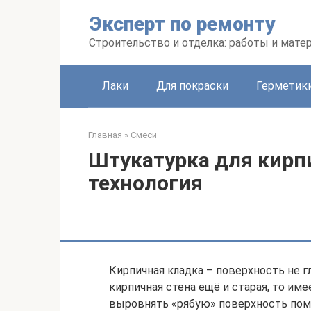
Перейти
Эксперт по ремонту
к
контенту
Строительство и отделка: работы и мате
Лаки
Для покраски
Герметики
Главная
»
Смеси
Штукатурка для кирп
технология
Кирпичная кладка – поверхность не гл
кирпичная стена ещё и старая, то и
выровнять «рябую» поверхность пом