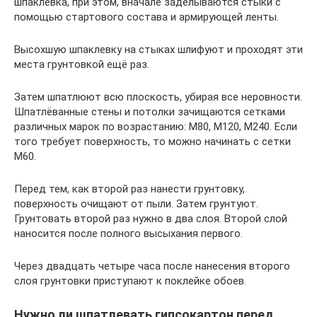
шпаклёвка, при этом, вначале заделываются стыки с
помощью стартового состава и армирующей ленты.
Высохшую шпаклевку на стыках шлифуют и проходят эти
места грунтовкой ещё раз.
Затем шпатлюют всю плоскость, убирая все неровности.
Шпатлёванные стены и потолки зачищаются сетками
различных марок по возрастанию: М80, М120, М240. Если
того требует поверхность, то можно начинать с сетки
М60.
Перед тем, как второй раз нанести грунтовку,
поверхность очищают от пыли. Затем грунтуют.
Грунтовать второй раз нужно в два слоя. Второй слой
наносится после полного высыхания первого.
Через двадцать четыре часа после нанесения второго
слоя грунтовки приступают к поклейке обоев.
Нужно ли шпатлевать гипсокартон перед