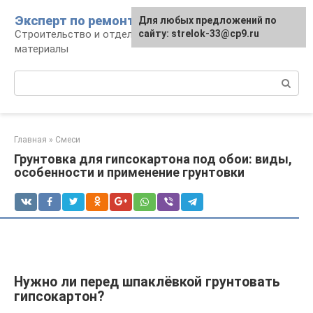
Перейти
Эксперт по ремонту
Для любых предложений по
Для любых предложений по
к
Строительство и отделка: работы и
сайту: strelok-33@cp9.ru
сайту: strelok-33@cp9.ru
контенту
материалы
Поиск:
Главная
»
Смеси
Грунтовка для гипсокартона под обои: виды,
особенности и применение грунтовки
Нужно ли перед шпаклёвкой грунтовать
гипсокартон?