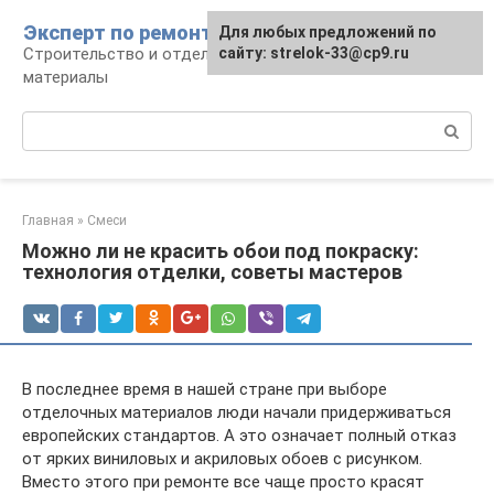
Перейти
Эксперт по ремонту
Для любых предложений по
Для любых предложений по
к
Строительство и отделка: работы и
сайту: strelok-33@cp9.ru
сайту: strelok-33@cp9.ru
контенту
материалы
Поиск:
Главная
»
Смеси
Можно ли не красить обои под покраску:
технология отделки, советы мастеров
В последнее время в нашей стране при выборе
отделочных материалов люди начали придерживаться
европейских стандартов. А это означает полный отказ
от ярких виниловых и акриловых обоев с рисунком.
Вместо этого при ремонте все чаще просто красят