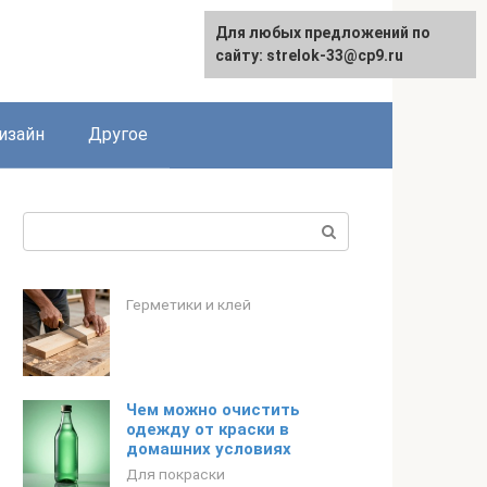
Для любых предложений по
Для любых предложений по
сайту: strelok-33@cp9.ru
сайту: strelok-33@cp9.ru
изайн
Другое
Поиск:
Герметики и клей
Чем можно очистить
одежду от краски в
домашних условиях
Для покраски