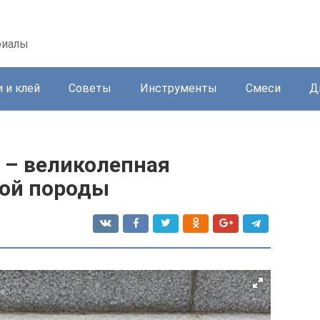
риалы
 и клей
Советы
Инструменты
Смеси
Д
 – великолепная
ной породы