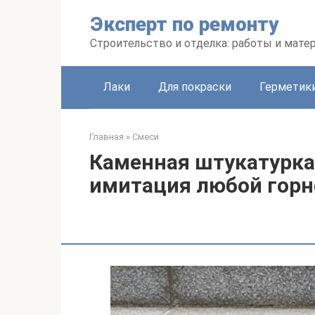
Перейти
Эксперт по ремонту
к
контенту
Строительство и отделка: работы и мате
Лаки
Для покраски
Герметики
Главная
»
Смеси
Каменная штукатурка
имитация любой гор