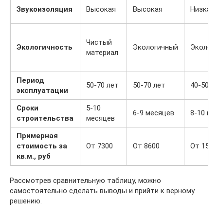
Звукоизоляция
Высокая
Высокая
Низкая
Чистый
Экологичность
Экологичный
Эколог
материал
Период
50-70 лет
50-70 лет
40-50 л
эксплуатации
Сроки
5-10
6-9 месяцев
8-10 ме
строительства
месяцев
Примерная
стоимость за
От 7300
От 8600
От 1500
кв.м., руб
Рассмотрев сравнительную таблицу, можно
самостоятельно сделать выводы и прийти к верному
решению.