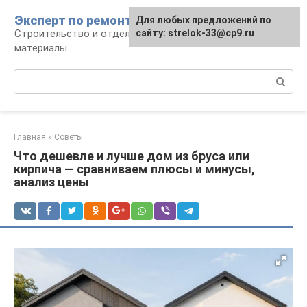
Перейти
Эксперт по ремонту
Для любых предложений по
Для любых предложений по
к
Строительство и отделка: работы и
сайту: strelok-33@cp9.ru
сайту: strelok-33@cp9.ru
контенту
материалы
Поиск:
Главная
»
Советы
Что дешевле и лучше дом из бруса или
кирпича — сравниваем плюсы и минусы,
анализ цены