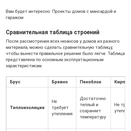
Вам будет интересно: Проекты домов с мансардой и
гаражом
Сравнительная таблица строений
После рассмотрения всех нюансов у домов из разного
материала, можно сделать сравнительную таблицу,
чтобы вынести правильное решение было легче. Таблица
представлена по основным эксплуатационным
характеристикам.
Брус
Бревно
Пеноблок
Кирпич
Достаточно
Не
теплый и
Не треб
Теплоизоляция
требует
сохраняет
утеплен
утепления
температуру