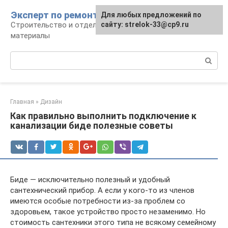
Перейти
Эксперт по ремонту
Для любых предложений по
Для любых предложений по
к
Строительство и отделка: работы и
сайту: strelok-33@cp9.ru
сайту: strelok-33@cp9.ru
контенту
материалы
Поиск:
Главная
»
Дизайн
Как правильно выполнить подключение к
канализации биде полезные советы
Биде — исключительно полезный и удобный
сантехнический прибор. А если у кого-то из членов
имеются особые потребности из-за проблем со
здоровьем, такое устройство просто незаменимо. Но
стоимость сантехники этого типа не всякому семейному