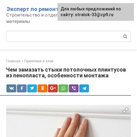
Перейти
Эксперт по ремонту
Для любых предложений по
Для любых предложений по
к
Строительство и отделка: работы и
сайту: strelok-33@cp9.ru
сайту: strelok-33@cp9.ru
контенту
материалы
Поиск:
Главная
»
Герметики и клей
Чем замазать стыки потолочных плинтусов
из пенопласта, особенности монтажа