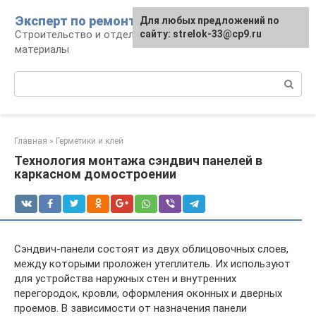
Перейти
Эксперт по ремонту
Для любых предложений по
Для любых предложений по
к
Строительство и отделка: работы и
сайту: strelok-33@cp9.ru
сайту: strelok-33@cp9.ru
контенту
материалы
Поиск:
Главная
»
Герметики и клей
Технология монтажа сэндвич панелей в
каркасном домостроении
Сэндвич-панели состоят из двух облицовочных слоев,
между которыми проложен утеплитель. Их используют
для устройства наружных стен и внутренних
перегородок, кровли, оформления оконных и дверных
проемов. В зависимости от назначения панели