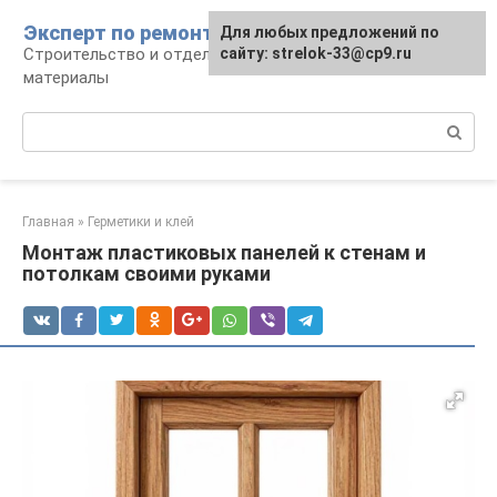
Перейти
Эксперт по ремонту
Для любых предложений по
Для любых предложений по
к
Строительство и отделка: работы и
сайту: strelok-33@cp9.ru
сайту: strelok-33@cp9.ru
контенту
материалы
Поиск:
Главная
»
Герметики и клей
Монтаж пластиковых панелей к стенам и
потолкам своими руками