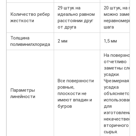
29 штук на
20 штук, на гла
Количество ребер
идеально равном
можно замети
жесткости
расстоянии друг
неравномерно
от друга
шага
Толщина
2 мм
1,5 мм
поливинилхлорида
На поверхност
отчетливо
заметны след
усадки.
Все поверхности
Чрезмерная
ровные,
усадка
Параметры
плоскости не
объясняется
линейности
имеют впадин и
использовани
бугров
для
изготовления
некачественно
вторичного
сырья.