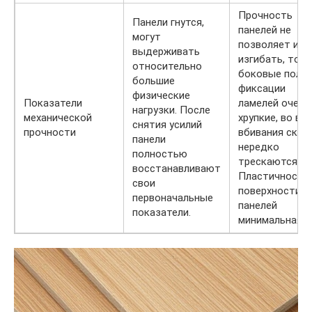
Прочность
Панели гнутся,
панелей не
могут
позволяет их
выдерживать
изгибать, тонк
относительно
боковые поло
большие
фиксации
физические
Показатели
ламелей очень
нагрузки. После
механической
хрупкие, во вр
снятия усилий
прочности
вбивания скоб
панели
нередко
полностью
трескаются.
восстанавливают
Пластичность
свои
поверхности
первоначальные
панелей
показатели.
минимальная.