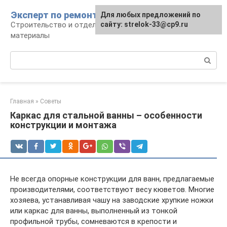
Перейти
Эксперт по ремонту
Для любых предложений по
Для любых предложений по
к
Строительство и отделка: работы и
сайту: strelok-33@cp9.ru
сайту: strelok-33@cp9.ru
контенту
материалы
Поиск:
Главная
»
Советы
Каркас для стальной ванны – особенности
конструкции и монтажа
Не всегда опорные конструкции для ванн, предлагаемые
производителями, соответствуют весу кюветов. Многие
хозяева, устанавливая чашу на заводские хрупкие ножки
или каркас для ванны, выполненный из тонкой
профильной трубы, сомневаются в крепости и