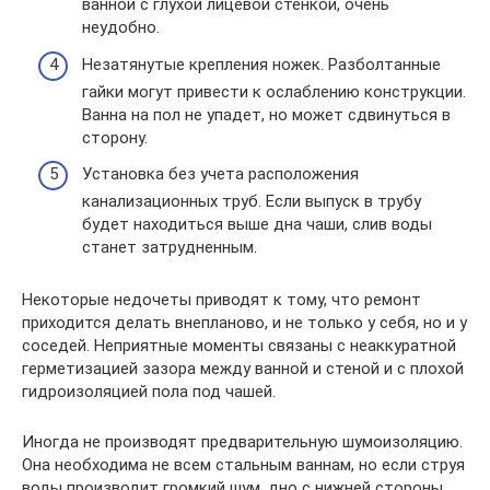
ванной с глухой лицевой стенкой, очень
неудобно.
Незатянутые крепления ножек. Разболтанные
гайки могут привести к ослаблению конструкции.
Ванна на пол не упадет, но может сдвинуться в
сторону.
Установка без учета расположения
канализационных труб. Если выпуск в трубу
будет находиться выше дна чаши, слив воды
станет затрудненным.
Некоторые недочеты приводят к тому, что ремонт
приходится делать внепланово, и не только у себя, но и у
соседей. Неприятные моменты связаны с неаккуратной
герметизацией зазора между ванной и стеной и с плохой
гидроизоляцией пола под чашей.
Иногда не производят предварительную шумоизоляцию.
Она необходима не всем стальным ваннам, но если струя
воды производит громкий шум, дно с нижней стороны