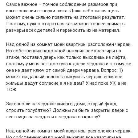
Самое важное – точное соблюдение размеров при
изготовлении створки люка. Даже небольшая щель
может очень сильно повлиять на итоговый результат.
Поэтому, нужно стараться как можно точнее снимать
размеры всех деталей и переносить их на материал.
Над одной из комнат моей квартиры расположен чердак.
Но собственник надо мной выкупил все квартиры на
этаже, поставил дверь как только выходишь из лифта,
поэтому у меня нет доступа к двери чердака и к тому же
она не дает ключ от самой двери чердака. Вопрос: 1)
может ли данный человек выкупить чердак, если все
жильцы дадут согласие а я не дам? У нас пока УК, а не
ТСЖ.
Законно ли на чердаке жилого дома, старый фонд,
строить голубятню? Должны ли быть закрыты двери с
лестницы на чердак и с чердака на крышу?
Над одной из комнат моей квартиры расположен чердак.
Но собственник надо мной выкупил все квартиры на