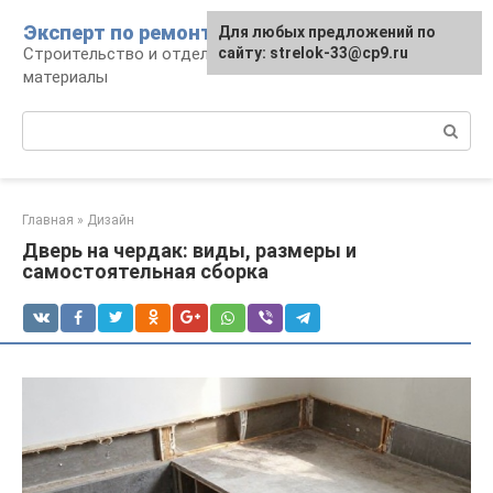
Перейти
Эксперт по ремонту
Для любых предложений по
Для любых предложений по
к
Строительство и отделка: работы и
сайту: strelok-33@cp9.ru
сайту: strelok-33@cp9.ru
контенту
материалы
Поиск:
Главная
»
Дизайн
Дверь на чердак: виды, размеры и
самостоятельная сборка