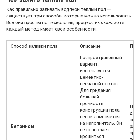
Как правильно заливать водяной тёплый пол —
существует три способа, которые можно использовать.
Все они просты по технологии, процесс их схож, хотя
каждый метод имеет свои особенности.
Способ заливки пола
Описание
Плю
Распространённый
вариант,
используется
цементно-
песчаный состав.
Для придания
большей
прочности
Проч
конструкции пола
долг
песок заменяется
полу
на наполнитель. Он
Бетонном
равн
не позволяет
прог
крошиться
пове