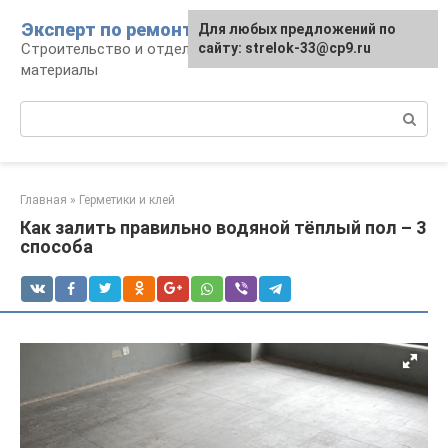
Перейти
Эксперт по ремонту
Для любых предложений по
Для любых предложений по
к
Строительство и отделка: работы и
сайту: strelok-33@cp9.ru
сайту: strelok-33@cp9.ru
контенту
материалы
Поиск:
Главная
»
Герметики и клей
Как залить правильно водяной тёплый пол – 3
способа