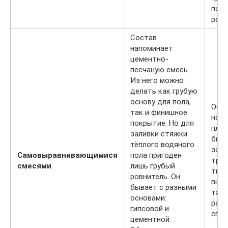
под
раст
Состав
напоминает
цементно-
песчаную смесь.
Из него можно
делать как грубую
основу для пола,
Обл
так и финишное
наи
покрытие. Но для
плас
заливки стяжки
быс
тёплого водяного
заст
Самовыравнивающимися
пола пригоден
тре
смесями
лишь грубый
тща
ровнитель. Он
выра
бывает с разными
так 
основами:
раст
гипсовой и
свои
цементной.