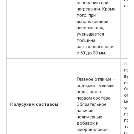
основанию при
пола
нагревании. Кроме
того, при
использовании
наполнителя,
уменьшается
толщина
растворного слоя
с 50 до 30 мм.
Пов
проч
выс
Главное отличие —
нам
содержит меньше
быст
воды, чем в
обл
первом составе.
мен
Полусухим составом
Обязательное
усад
наличие
полу
полимерных
пове
добавок и
тако
фиброволокон.
прак